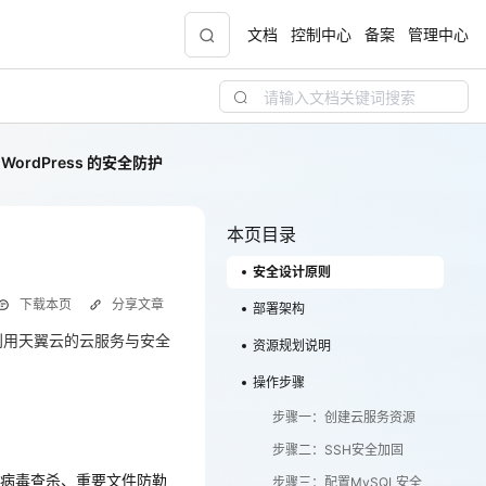
文档
控制中心
备案
管理中心
ordPress 的安全防护
青云志云端助力计划
NEW
.9元
一站式科研助手，海外资源安全访问平台，助
力青年翼展宏图，平步青云
本页目录
安全设计原则
中小企业服务商合作专区
下载本页
分享文章
配，
国家云助力中小企业腾飞，高额上云补贴重磅
部署架构
上线
何利用天翼云的云服务与安全
资源规划说明
、病毒查杀、重要文件防勒
操作步骤
现金
步骤一：创建云服务资源
步骤二：SSH安全加固
、病毒查杀、重要文件防勒
步骤三：配置MySQL安全