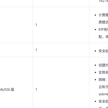
192.1
EIP
配，本
计费
费模
1
安全组
1
EIP
配，本
创建
实例名
1
安全组
网络
云和子
ySQL版
1
创建
subne
实例名称
安全
网络
组，名称
云和子
IPv4
ySQL版
1
subne
安全