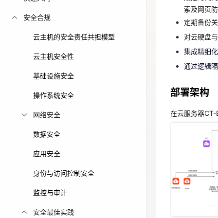
集成精细
索及网页防
免费活动
安全合规
通过逻辑
定期备份关
云主机的安全责任共担模型
对云硬盘与
免费试用中心
部署架构
集成精细化
多款云产品免
云主机安全性
通过逻辑隔
在云服务器CT-
基础设施安全
部署架构
操作系统安全
在云服务器CT-
网络安全
数据安全
应用安全
身份与访问控制安全
在部署WordP
监控与审计
弹性云主
安全最佳实践
通过安