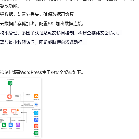
化权限管理、多因子认证及动态访问控制，构建全链路安全防护。
篡改功能。
隔离与最小权限访问，阻断威胁横向渗透路径。
键数据，防意外丢失，确保数据可恢复。
云数据库存储加密，配置SSL加密数据连接。
天翼云用户体验官
HOT
NEW
权限管理、多因子认证及动态访问控制，构建全链路安全防护。
费试用，快来开启云上之旅
您的洞察，重塑科技边界
离与最小权限访问，阻断威胁横向渗透路径。
ECS中部署WordPress使用的安全架构如下。
ECS中部署WordPress使用的安全架构如下。
ress过程中需要创建ECS实例和RDS MySQL数据库，本实践针对这两
机实例
全组控制 CT-ECS 实例的出入流量
安全组是一种网络安全防护机制，用