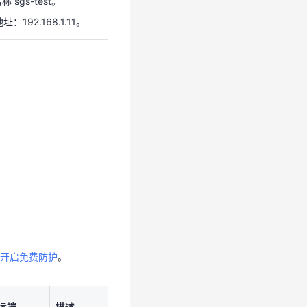
 sgs-test。
地址：192.168.1.11。
：
开启免费防护
。
远端
描述
放通安全
开启免费防护
。
组内ECS
的
SSH(22)
远端
描述