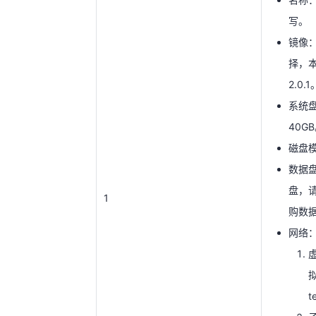
2.0.1
写。
系统
镜像
40G
择，本
磁盘模
2.0.1
数据
系统盘
盘，
1
40G
购数
磁盘模
网络
数据
盘，
1
购数
t
网络
为
安全
t
择，安