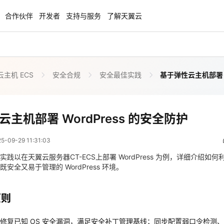
合作伙伴
开发者
支持与服务
了解天翼云
主机 ECS
安全合规
安全最佳实践
基于弹性云主机部署 W
enClaw
聚力AI赋能 天翼云大模型专项
NEW
服务器专属“龙虾“套餐低至1.5折
大模型特惠专区·Token Plan 轻享包低至9
起
基于弹性云主机部署 WordPress 的安全防护
主机部署 WordPress 的安全防护
 03:31:03
方案
天翼云信创专区
NEW
NEW
09-29 11:31:03
扬帆出海，通达全球！
“一云多芯、一云多态”,国产化软件全面适
原则
国产操作系统及硬件芯片支持丰富
践以在天翼云服务器CT-ECS上部署 WordPress 为例，详细介绍如
安全又易于管理的 WordPress 环境。
修复已知 OS 安全漏洞，满足安全补丁管理基线；同步配置弱口令检测
天翼云奖励推广计划
防篡改功能。
特惠，2核4G只要1.8折起！
加入成为云推官，推荐新用户注册下单得
原则
关键数据，防意外丢失，确保数据可恢复。
奖励
云数据库存储加密，配置SSL加密数据连接。
修复已知 OS 安全漏洞，满足安全补丁管理基线；同步配置弱口令检测