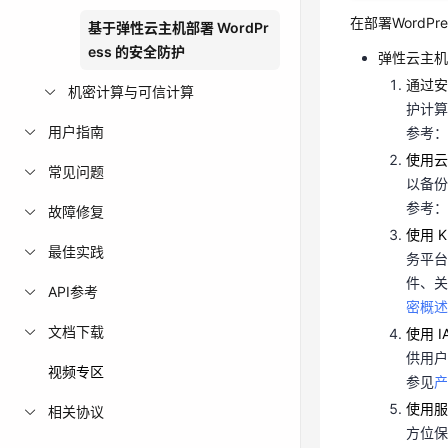
护计
在部署WordP
基于弹性云主机部署 WordPr
参考
ess 的安全防护
弹性云主机
使用
通过安
机密计算与可信计算
以备
护计算
参考
用户指南
参考：
使用 
使用云
务平
常见问题
以备份
件、关
参考：
故障修复
密概
使用 
使用 
最佳实践
务平台
供用
件、关
参见
API参考
密概述
使用
文档下载
使用 
方位
供用户
法入
视频专区
参见
产
描、
使用服
相关协议
系。
方位保
关系型数据