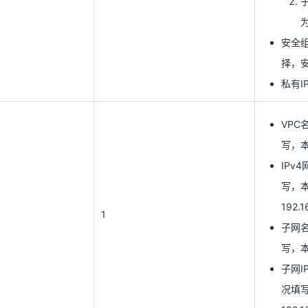
私有IP
为
安全
VP
择，安
写，本
私有IP
IPv
写，
VPC
192.1
1
写，本
子网
IPv
写，本
写，
子网I
192.1
况填
1
子网
192.1
写，本示
子网I
计费
况填
费模
1