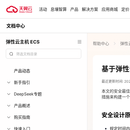
活动
息壤智算
产品
解决方案
应用商城
定价
文档中心
活动
热门活动
天翼云最新优惠活动，涵盖免费
弹性云主机 ECS
帮助中心
弹性云
试用，产品折扣等，助您降本增
安全隔离版Op
效！
OpenClaw云
起
查看全部活动
基于弹性云
产品动态
2025-09-29
企业出海解决
最近更新时间: 2025-
助力您的业务
新手指引
安全设计
本文的安全最佳实
DeepSeek专题
措施来构建一个既
规定时间内
云上钜惠
产品概述
索及网页
爆款云主机全场
安全设计
定期备份
购买指南
对云硬盘与
规定时间内
快速入门