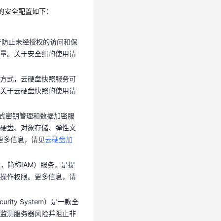
流量。关于安全组的使用请
者做的安全配置如下：
份方式，云硬盘快照服务可
于防止未经授权的访问和保
。关于云硬盘快照的使用请
量。关于安全组的使用请
）是一站式密钥管理和数据加密服
份方式，云硬盘快照服务可
云硬盘、对象存储、弹性文
关于云硬盘快照的使用请
更多信息，请见
云硬盘加
是一站式密钥管理和数据加密服
ment，简称IAM）服务，是提
硬盘、对象存储、弹性文
及操作权限。更多信息，请
更多信息，请见
云硬盘加
rity System）是一款全
ment，简称IAM）服务，是提
时监测服务器风险并阻止非
操作权限。更多信息，请
要包括资产清点、漏洞扫
您构建服务器安全防护体
rity System）是一款全
监测服务器风险并阻止非