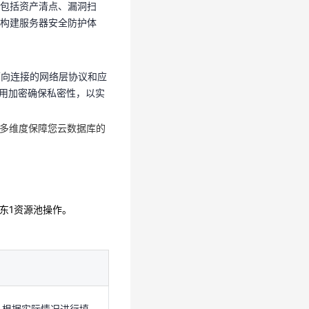
包括资产清点、漏洞扫
可靠的面向连接的网络层协议和应
构建服务器安全防护体
使用加密确保私密性，以实
制，多维度保障您云数据库的
可靠的面向连接的网络层协议和应
使用加密确保私密性，以实
，多维度保障您云数据库的
在华东1资源池操作。
在华东1资源池操作。
：根据实际情况进行填
：根据实际情况进行选
示例为：CTyunOS
：根据实际情况进行填