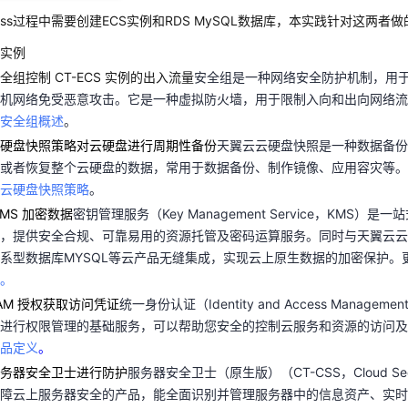
算机网络免受恶意攻击。它是一种虚拟防火墙，用于限制入向和出向网络
ress过程中需要创建ECS实例和RDS MySQL数据库，本实践针对这两
：
安全组概述
。
实例
云硬盘快照策略对云硬盘进行周期性备份
天翼云云硬盘快照是一种数据备
全组控制 CT-ECS 实例的出入流量
安全组是一种网络安全防护机制，用
份或者恢复整个云硬盘的数据，常用于数据备份、制作镜像、应用容灾等
机网络免受恶意攻击。它是一种虚拟防火墙，用于限制入向和出向网络流
：
云硬盘快照策略
。
安全组概述
。
KMS 加密数据
密钥管理服务（Key Management Service，KMS
硬盘快照策略对云硬盘进行周期性备份
天翼云云硬盘快照是一种数据备
台，提供安全合规、可靠易用的资源托管及密码运算服务。同时与天翼云
或者恢复整个云硬盘的数据，常用于数据备份、制作镜像、应用容灾等。
系型数据库MYSQL等云产品无缝集成，实现云上原生数据的加密保护。
云硬盘快照策略
。
述。
KMS 加密数据
密钥管理服务（Key Management Service，KMS）
IAM 授权获取访问凭证
统一身份认证（Identity and Access Manage
，提供安全合规、可靠易用的资源托管及密码运算服务。同时与天翼云云
户进行权限管理的基础服务，可以帮助您安全的控制云服务和资源的访问
系型数据库MYSQL等云产品无缝集成，实现云上原生数据的加密保护。
产品定义
。
。
服务器安全卫士进行防护
服务器安全卫士（原生版）（CT-CSS，Cloud Secu
IAM 授权获取访问凭证
统一身份认证（Identity and Access Manage
保障云上服务器安全的产品，能全面识别并管理服务器中的信息资产、实
进行权限管理的基础服务，可以帮助您安全的控制云服务和资源的访问及
侵行为，当发现服务器出现安全问题时，第一时间向您发出告警通知。主
品定义
。
入侵检测、基线检查、弱口令检测、病毒查杀、文件防勒索等功能，帮助
务器安全卫士进行防护
服务器安全卫士（原生版）（CT-CSS，Cloud Secu
更多信息，请参见
产品简介
。
障云上服务器安全的产品，能全面识别并管理服务器中的信息资产、实时
库MySQL版