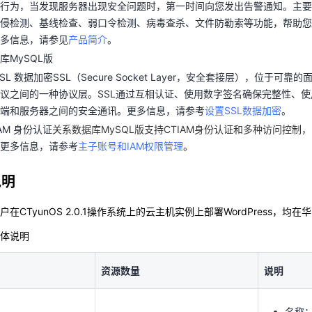
行为，当发现服务器出现安全问题时，第一时间向您发出告警通知。主要
SSL 数据加密SSL（Secure Socket Layer，安全套接层），位于
侵检测、基线检查、弱口令检测、病毒查杀、文件防勒索等功能，帮助您
议之间的一种协议层。SSL通过互相认证、使用数字签名确保完整性、
多信息，请参见
产品简介
。
户端和服务器之间的安全通讯。更多信息，请参考
设置SSL数据加密
。
库MySQL版
IAM 身份认证
关系数据库MySQL版支持CTIAM身份认证和多种访问控
SSL 数据加密SSL（Secure Socket Layer，安全套接层），位于
。
更多信息，请参考
主子账号和IAM权限管理
。
议之间的一种协议层。SSL通过互相认证、使用数字签名确保完整性、
端和服务器之间的安全通讯。更多信息，请参考
设置SSL数据加密
。
说明
IAM 身份认证
关系数据库MySQL版支持CTIAM身份认证和多种访问控制
更多信息，请参考
主子账号和IAM权限管理
。
在CTyunOS 2.0.1操作系统上的云主机实例上部署WordPress，均
总体说明
说明
资源数量
说明
在CTyunOS 2.0.1操作系统上的云主机实例上部署WordPress，均
名称
体说明
写。
资源数量
说明
镜像
择，本
名称