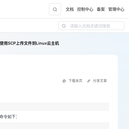
文档
控制中心
备案
管理中心
机使用SCP上传文件到Linux云主机
青云志云端助力计划
NEW
.9元
一站式科研助手，海外资源安全访问平台，助
力青年翼展宏图，平步青云
Linux云主机
中小企业服务商合作专区
下载本页
分享文章
配，
国家云助力中小企业腾飞，高额上云补贴重磅
上线
下，命令如下：
现金
下，命令如下：