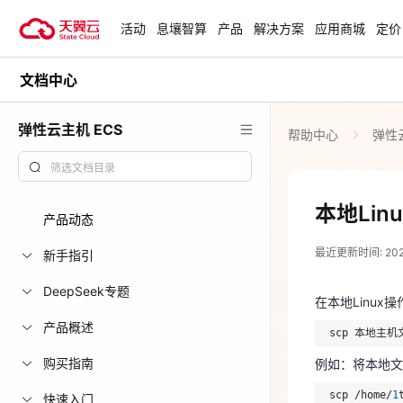
活动
息壤智算
产品
解决方案
应用商城
定价
文档中心
活动
热门活动
天翼云最新优惠活动，涵盖免费
弹性云主机 ECS
帮助中心
弹性云
试用，产品折扣等，助您降本增
安全隔离版Op
效！
OpenClaw云
起
查看全部活动
本地Lin
产品动态
2023-09-07
企业出海解决
最近更新时间: 2023-
助力您的业务
新手指引
在本地Linu
scp 本地主
DeepSeek专题
在本地Linux
云上钜惠
例如：将本地文件 
产品概述
scp 本地主
爆款云主机全场
scp /home/
1
购买指南
例如：将本地文件 
根据提示输入
scp /home/
1
快速入门