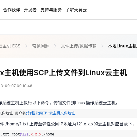
合作伙伴
开发者
支持与服务
了解天翼云
主机 ECS
常见问题
文件上传/数据传输
本地Linux主
enClaw
聚力AI赋能 天翼云大模型专项
NEW
服务器专属“龙虾“套餐低至1.5折
大模型特惠专区·Token Plan 轻享包低至9
起
本地Linux主机使用SCP上传文件到
ux主机使用SCP上传文件到Linux云主机
 01:10:48
方案
天翼云信创专区
NEW
NEW
09-07 09:10:48
扬帆出海，通达全球！
“一云多芯、一云多态”,国产化软件全面适
x操作系统主机上执行以下命令，传输文件到Linux操作系统云主机。
国产操作系统及硬件芯片支持丰富
机文件地址 用户名
@弹性公网IP:云主机文件地址
操作系统主机上执行以下命令，传输文件到Linux操作系统云主机。
天翼云奖励推广计划
/home/1.txt 上传至弹性公网IP地址为121.x.x.x的云主机对应目录
机文件地址 用户名
@弹性公网IP:云主机文件地址
特惠，2核4G只要1.8折起！
加入成为云推官，推荐新用户注册下单得
t.txt root
@121
.
x
.
x
.
x
/home/1.txt 上传至弹性公网IP地址为121.x.x.x的云主机对应目录
奖励
登录密码，即可完成上传。
t.txt root
@121
.
x
.
x
.
x