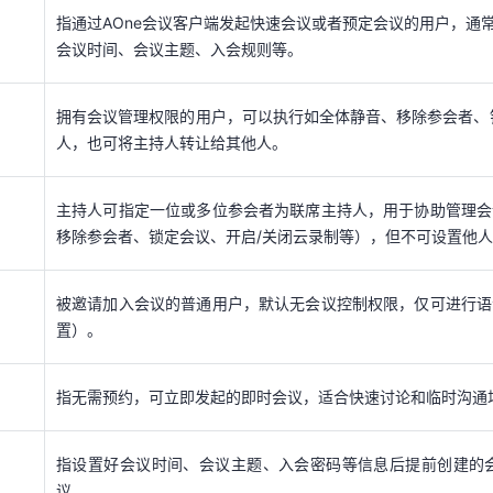
拥有会议管理权限的用户，可以执行如全体静音、移除参会者、
指通过AOne会议客户端发起快速会议或者预定会议的用户，通
人，也可将主持人转让给其他人。
会议时间、会议主题、入会规则等。
天翼云用户体验官
HOT
NEW
主持人可指定一位或多位参会者为联席主持人，用于协助管理
拥有会议管理权限的用户，可以执行如全体静音、移除参会者、
费试用，快来开启云上之旅
您的洞察，重塑科技边界
移除参会者、锁定会议、开启/关闭云录制等），但不可设置他
人，也可将主持人转让给其他人。
被邀请加入会议的普通用户，默认无会议控制权限，仅可进行
主持人可指定一位或多位参会者为联席主持人，用于协助管理会
置）。
移除参会者、锁定会议、开启/关闭云录制等），但不可设置他
指无需预约，可立即发起的即时会议，适合快速讨论和临时沟通场
被邀请加入会议的普通用户，默认无会议控制权限，仅可进行语
置）。
指设置好会议时间、会议主题、入会密码等信息后提前创建的
议。
指无需预约，可立即发起的即时会议，适合快速讨论和临时沟通场
支持设置为按天、按周、按月、自定义重复的会议形式，用于固
指设置好会议时间、会议主题、入会密码等信息后提前创建的
议。