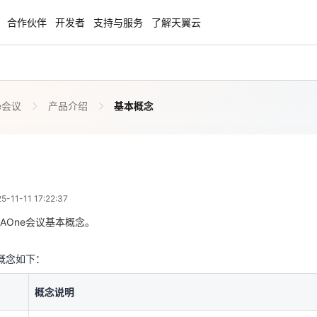
合作伙伴
开发者
支持与服务
了解天翼云
e会议
产品介绍
基本概念
enClaw
聚力AI赋能 天翼云大模型专项
NEW
服务器专属“龙虾“套餐低至1.5折
大模型特惠专区·Token Plan 轻享包低至9
起
基本概念
 09:22:37
方案
天翼云信创专区
NEW
NEW
11-11 17:22:37
扬帆出海，通达全球！
“一云多芯、一云多态”,国产化软件全面适
本概念如下：
国产操作系统及硬件芯片支持丰富
AOne会议基本概念。
概念说明
天翼云奖励推广计划
本概念如下：
指通过AOne会议客户端发起快速会议或者预定会议的用户，通
特惠，2核4G只要1.8折起！
加入成为云推官，推荐新用户注册下单得
会议时间、会议主题、入会规则等。
奖励
概念说明