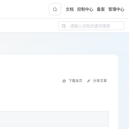
文档
控制中心
备案
管理中心
青云志云端助力计划
NEW
.9元
一站式科研助手，海外资源安全访问平台，助
力青年翼展宏图，平步青云
中小企业服务商合作专区
下载本页
分享文章
配，
国家云助力中小企业腾飞，高额上云补贴重磅
上线
常是会议的组织者。会议创建者自动拥有主持人权限，可设置
现金