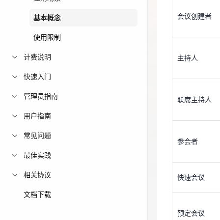
主持人
免费活动
会议创建者
基本概念
使用限制
免费试用中心
联席主持人
多款云产品免
计费说明
主持人
快速入门
参会者
管理员指南
联席主持人
用户指南
快速会议
常见问题
参会者
最佳实践
预定会议
相关协议
快速会议
文档下载
周期会议
预定会议