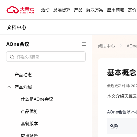
活动
息壤智算
产品
解决方案
应用商城
定价
文档中心
活动
热门活动
天翼云最新优惠活动，涵盖免费
AOne会议
帮助中心
AOn
试用，产品折扣等，助您降本增
安全隔离版Op
效！
OpenClaw云
起
查看全部活动
基本概念
产品动态
2025-11-11
企业出海解决
最近更新时间: 2025-
助力您的业务
产品介绍
AOne会议基
本文介绍天翼云
名称
什么是AOne会议
云上钜惠
产品优势
AOne会议基
会议创建者
爆款云主机全场
套餐版本
名称
应用场景