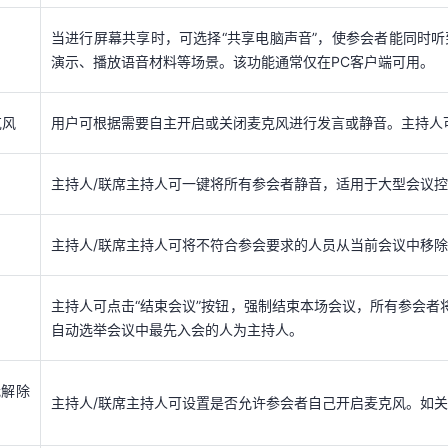
克风
用户可根据需要自主开启或关闭麦克风进行发言或静音。主持人
当进行屏幕共享时，可选择“共享电脑声音”，使参会者能同时
演示、播放语音材料等场景。该功能通常仅在PC客户端可用。
主持人/联席主持人可一键将所有参会者静音，适用于大型会议
克风
用户可根据需要自主开启或关闭麦克风进行发言或静音。主持人
主持人/联席主持人可将不符合参会要求的人员从当前会议中移
主持人/联席主持人可一键将所有参会者静音，适用于大型会议
主持人可点击“结束会议”按钮，强制结束本场会议，所有参会者
自动选举会议中最先入会的人为主持人。
主持人/联席主持人可将不符合参会要求的人员从当前会议中移
我解除
主持人/联席主持人可设置是否允许参会者自己开启麦克风。如
主持人可点击“结束会议”按钮，强制结束本场会议，所有参会者
自动选举会议中最先入会的人为主持人。
主持人/联席主持人可在会议开始前或会议进行中启用“会议水印
我解除
文件上，将动态叠加显示该参会者的登录账号信息。
主持人/联席主持人可设置是否允许参会者自己开启麦克风。如