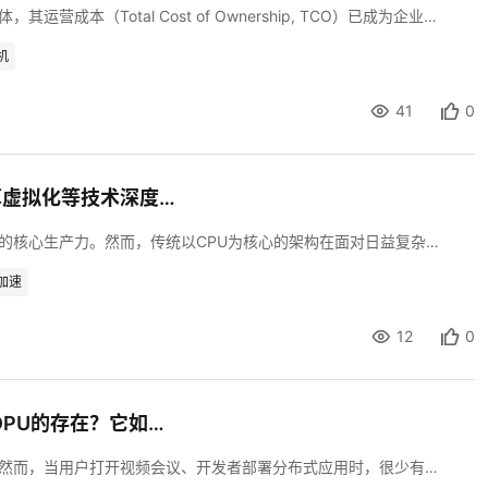
在数字化转型加速的背景下，数据中心作为算力的核心载体，其运营成本（Total Cost of Ownership, TCO）已成为企业关注的焦点。传统架构下，数据中心需通过堆叠CPU、GPU等计算资源来满足性能需求，导致硬件成本、能耗和维护费用居高不下。而数据处理器（DPU）通过硬件卸载与加速技术，重新分配了计算、网络和存储任务，显著降低了数据中心的TCO。本文将从硬件成本、能耗、运维效率、业务弹性四个维度，结合实际场景数据，深入分析部署DPU芯片对数据中心整体TCO的价值。
机
41
0
技术融合：紫金DPU如何与CTyunOS、计算虚拟化等技术深度协同，实现软硬一体化？
在数字化浪潮席卷全球的当下，算力已成为推动社会进步的核心生产力。然而，传统以CPU为核心的架构在面对日益复杂的数据处理需求时，逐渐暴露出性能瓶颈、能耗高企等问题。在此背景下，紫金DPU作为新一代专用处理器，通过与操作系统、计算虚拟化等技术的深度协同，构建了软硬一体化的新型算力架构，为数据中心的高效运行提供了全新范式。
加速
12
0
开发者视角：普通用户或开发者能否感知到DPU的存在？它如何提升上层应用体验？
在数字化浪潮中，算力已成为驱动社会运转的核心资源。然而，当用户打开视频会议、开发者部署分布式应用时，很少有人意识到背后存在一种名为DPU（Data Processing Unit）的专用处理器。这种“隐形”的技术革新，正通过硬件加速与算力卸载，悄然重塑着上层应用的体验边界。本文将从开发者与普通用户的双重视角，解析DPU的透明化存在及其对应用性能的深远影响。