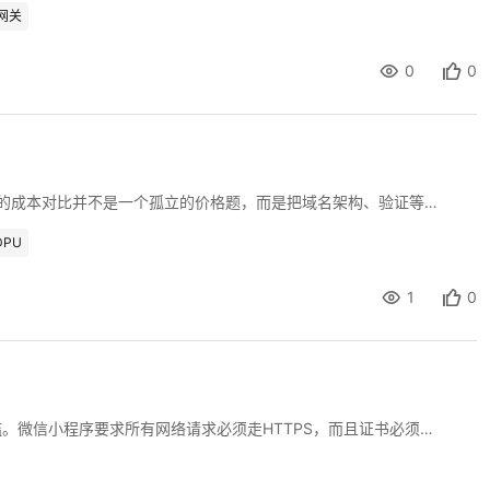
网关
0
0
在付费SSL证书的采购决策中，通配符证书与多域名证书的成本对比并不是一个孤立的价格题，而是把域名架构、验证等级、扩展预期和运维隐性开支放在一起做的综合核算。很多团队在选型时只盯着首年标价，忽略了子域增长后的边际成本曲线，也忽略了多域名证书每次加域名都要重签重验的隐性工时，结果续费那年才发现账面支出远超预期。作为开发工程师对接证书服务或做内部成本治理，理清这两类证书的计费骨架比记住某个具体数字更有用。下文从计费模型分野、验证等级叠加、隐性成本、数量拐点与选型判断五个层次拆开讲。
PU
1
0
在小程序的后端接入中，HTTPS不是可选项而是硬性门槛。微信小程序要求所有网络请求必须走HTTPS，而且证书必须由受信任的公共证书颁发机构签发，自签名证书会被直接拦截。对于大多数展示类、工具类、个人副业或者早期创业项目来说，付费的组织验证或扩展验证证书并非必需品，一张免费的域名验证证书配合自动续期就能稳稳跑通。但免费和自动续期放在一起时，选型的重心就从买哪家变成了选哪种验证方式、用什么客户端、续期链路怎么闭环。下文从小程序对证书的硬性约束、免费证书的适用边界、验证方式的取舍、自动续期闭环的搭建以及常见踩坑五个层次展开。