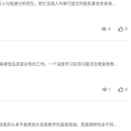
ClickHouse 不是为事务而生，而是为海量数据的只追加写入与极速分析而生。把它当成人均单行提交的联机事务库来用，第一条插入就会让你见识到部件数爆炸的报错。天翼云实时数据库 ClickHouse 在官网上把自己定位成列式存储、向量化执行、读多写少的分析型系统，它的写入链路从客户端攒批开始，到服务端落 MergeTree 数据部件结束，中间每一段都在和部件数膨胀与后台合并跟不上做斗争。作为开发工程师在对接日志、埋点、物联网时序这类高吞吐写入场景时，理解这条链路的脾气，比背 SQL 语法有用得多。下文从写入模型本质、客户端攒批、服务端落盘、异步插入与缓冲、分布式写入路由、物化视图副作用、排障思路七个层次展开。
天翼云用户体验官
HOT
NEW
0
0
费试用，快来开启云上之旅
您的洞察，重塑科技边界
在科研计算环境的日常使用中，配置文件的维护是一项容易被低估其复杂性的工作。一个深度学习实验可能涉及框架参数、优化器设置、数据增强策略、日志记录级别和分布式通信配置等多个维度的配置项，这些配置项散布在YAML、JSON、INI或TOML等不同格式的配置文件中。当研究人员在多个实验之间切换时，手动修改配置文件不仅效率低下，而且极易引入错误——忘记修改某个参数导致实验使用了错误的配置，或者修改了某个参数却忘记同步到相关的配置文件中。更麻烦的是，当团队成员之间共享实验配置时，每个人对配置文件的修改方式和注释习惯各不相同，导致配置文件的可读性和可维护性持续下降。息壤平台在科研软件工具链的建设中，围绕配置文件的模板化管理构建了一套从模板设计到版本追踪的完整体系，本文将阐述其核心机制与工程实现。
1
0
在SSL证书的采购决策中，通配符证书与多域名证书的价格差异从来不是两张价目表数字的直接相减，而是两种完全不同的计费哲学在域名架构上的投影。通配符证书卖的是“同一主域下子域无限扩展的确定性”，多域名证书卖的是“跨主域灵活打包的枚举权”。前者用一张较高的固定票价换掉所有后续边际成本，后者用基础包加按个加价的模式适配域名数量少但主域分散的格局。作为开发工程师在对接证书服务或做内部成本治理时，如果只盯首年标价而忽略子域增长曲线、验证等级叠加和重签发隐含成本，很容易在续费周期里发现预算失控。下文从计费模型、价格带宽、等级叠加、隐性成本与选型拐点五个层次拆开讲。