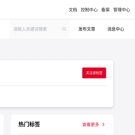
文档
控制中心
备案
管理中心
发布文章
消息中心
青云志云端助力计划
NEW
.9元
一站式科研助手，海外资源安全访问平台，助
力青年翼展宏图，平步青云
关注该标签
中小企业服务商合作专区
配，
国家云助力中小企业腾飞，高额上云补贴重磅
上线
现金
热门标签
查看更多