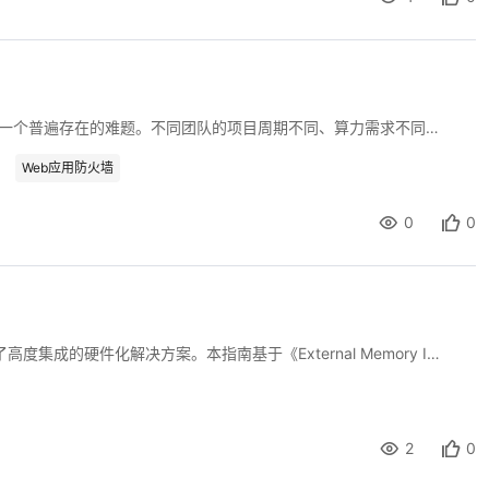
在拥有多个研发团队的组织中，算力资源的分配和管理是一个普遍存在的难题。不同团队的项目周期不同、算力需求不同、优先级不同，如何在有限算力资源下满足各方需求，同时保证资源的高效利用，是一个复杂的管理问题。传统的人工协调方式效率低下且容易引发矛盾。息壤智算通过系统化的算力管理和调度机制，为这个难题提供了一套技术解决方案。
Web应用防火墙
0
0
Agilex 7 系列 FPGA 的外部存储器接口（EMIF）IP 提供了高度集成的硬件化解决方案。本指南基于《External Memory Interfaces Agilex™ 7 F-Series and I-Series FPGA IP User Guide》（UG-20218），为您梳理核心概念与设计流程，帮助您快速建立知识体系。
2
0