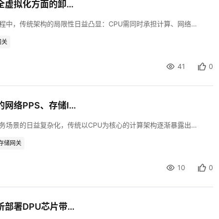
核心功能拆解：紫金DPU在网络、存储、安全虚拟化方面的卸载与加速原理
在云计算与数据中心向虚拟化、高密度、低延迟演进的过程中，传统架构的局限性日益凸显：CPU需同时承担计算、网络、存储和安全等多重任务，导致资源争用、性能瓶颈和能效低下。以网络虚拟化为例，软件实现的虚拟交换机（vSwitch）会消耗高达30%的CPU资源；存储虚拟化中，分布式存储协议的软件处理则进一步加剧了CPU负担。在此背景下，数据处理器（DPU）通过硬件卸载技术，将原本由CPU处理的虚拟化任务转移至专用硬件，成为突破性能瓶颈的关键。 本文将以一种自研的紫金DPU（为便于表述，以下统称“紫金DPU”）为例，深入解析其在网络、存储、安全虚拟化三大领域的卸载与加速原理，揭示其如何通过硬件重构实现算力效率的质变。
网关
41
0
性能提升数据：引入紫金DPU后，云服务器的网络PPS、存储IOPS等指标实际提升多少？
在云计算与数据中心领域，随着数据量的爆发式增长和业务场景的日益复杂化，传统以CPU为核心的计算架构逐渐暴露出性能瓶颈。CPU在承担计算任务的同时，还需处理网络、存储和安全等虚拟化功能，导致算力资源被大量占用，整体性能难以满足需求。在此背景下，数据处理器（DPU）应运而生，通过硬件卸载与加速技术，显著提升了云服务器的关键性能指标。本文将结合实际数据，深入探讨引入紫金DPU后，云服务器在网络PPS、存储IOPS等核心指标上的提升效果。
存储网关
10
0
成本与效益：从数据中心整体TCO角度，分析部署DPU芯片带来的价值