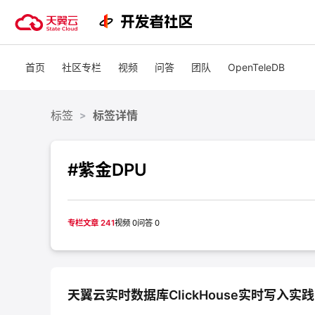
活动
首页
社区专栏
视频
问答
团队
OpenTeleDB
热门活动
天翼云最新优惠活动，涵盖免费
试用，产品折扣等，助您降本增
安全隔离版Op
标签
标签详情
>
效！
OpenClaw云
起
查看全部活动
#紫金DPU
企业出海解决
助力您的业务
专栏文章 241
视频 0
问答 0
云上钜惠
爆款云主机全场
天翼云实时数据库ClickHouse实时写入实践