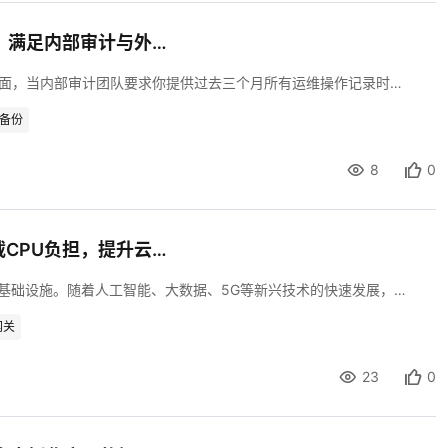
审计与溯源：如何利用天翼云安全审计功能，满足内部审计与外部合规的日志追溯要求？
当监管部门的函件摆在你桌上，当等保测评专家坐在你对面，当内部审计团队要求你提供过去三个月所有运维操作记录时——你慌不慌？ 据行业统计，超过70%的数据泄露事件源于未授权访问或操作不当，而其中绝大多数在事后追溯时才发现：日志不全、记录缺失、操作无迹可寻。 某医院曾因数据库缺乏操作审计，工作人员误删3个月的体检报告数据，无法追溯操作源头，只能重新为患者安排体检，造成巨大经济损失与声誉影响。某企业因未留存合规日志，在等保测评中被扣分，整改周期长达两个月。 这些惨痛教训背后，指向同一个问题：你的审计体系，撑得住合规的拷问吗？ 今天，我以一名一线开发工程师的视角，拆解天翼云安全审计体系如何帮你同时搞定内部审计追踪和外部合规审计——从云审计到数据库审计，从日志审计到堡垒机，一套体系，双重保障。
备份
8
0
算力“加速引擎”：揭秘自研紫金DPU如何卸载CPU负担，提升云主机性能
在数字化转型的浪潮中，云计算已成为企业IT架构的核心基础设施。随着人工智能、大数据、5G等新兴技术的快速发展，云主机的算力需求呈现指数级增长。然而，传统以CPU为核心的架构正面临严峻挑战：数据密集型任务（如存储、网络处理）消耗大量CPU资源，导致计算效率下降、时延增加，甚至影响整体业务性能。如何突破这一瓶颈？一种新型硬件加速技术——数据处理器（DPU）正成为破解困局的关键。 本文将深入解析一种自研的紫金DPU（为便于表述，以下统称“紫金DPU”）如何通过硬件卸载技术，将原本由CPU承担的存储、网络等任务转移至专用处理器，从而释放CPU算力，显著提升云主机性能。
网关
23
0