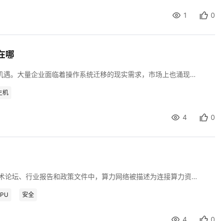
1
0
在哪
CentOS停维之后，国产操作系统迎来了前所未有的发展机遇。大量企业面临着操作系统迁移的现实需求，市场上也涌现出不少选择。CTyunOS作为天翼云推出的操作系统，在云计算和电信级场景中有着独特的定位。但很多开发者对其了解不多，最直接的问题就是：和主流Linux发行版相比，CTyunOS到底差在哪？又好在哪？本文将从实际使用体验出发，对CTyunOS与主流Linux发行版进行多维度的对比分析。
主机
4
0
"算力网络"是近年来出现频率极高的一个概念。在各类技术论坛、行业报告和政策文件中，算力网络被描述为连接算力资源的"高速公路"，是让算力像水电一样即取即用的基础设施。但概念描述得再美好，最终都要回答一个朴素的问题：算力网络到底解决了什么实际问题？
PU
安全
4
0